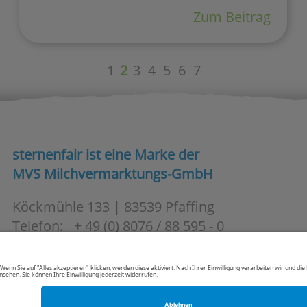
Zum Beitrag
1
2
3
4
5
6
7
sternenfair ist eine Marke der
MVS Milchvermarktungs-GmbH
Köckmühle 133
|
83539
Pfaffing
Telefon:
+ 49 (0) 8076 / 88 595 - 0
Telefax:
+ 49 (0) 8076 / 88 595 – 10
E-Mail:
info@mvsgmbh.de
Mehr zur MVS Milchvermarktung