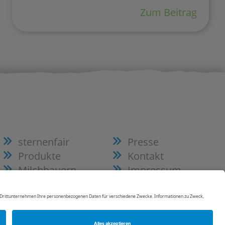
Zum Beitrag
sternenfair
Presse
Produkte
Kontakt
Milchbauern
Impressum
Wissens­wert
Datenschutz
Rezepte
Datenschutz­
Aktuelles
einstellungen