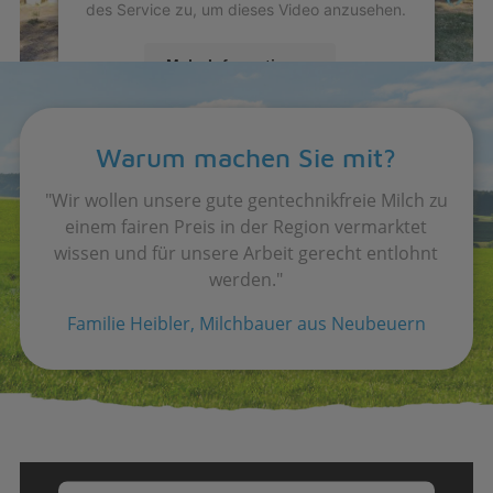
des Service zu, um dieses Video anzusehen.
Mehr Informationen
Akzeptieren
Warum machen Sie mit?
powered by
Usercentrics Consent
Management Platform
"Wir wollen unsere gute gentechnikfreie Milch zu
einem fairen Preis in der Region vermarktet
wissen und für unsere Arbeit gerecht entlohnt
werden."
Familie Heibler
, Milchbauer aus Neubeuern