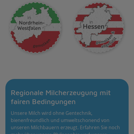
Regionale Milcherzeugung mit
fairen Bedingungen
Unsere Milch wird ohne Gentechnik,
bienenfreundlich und umweltschonend von
unseren Milchbauern erzeugt. Erfahren Sie noch