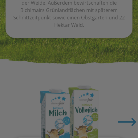
der Weide. Außerdem bewirtschaften die
Bichlmairs Grünlandflächen mit späterem
Schnittzeitpunkt sowie einen Obstgarten und 22
Hektar Wald.