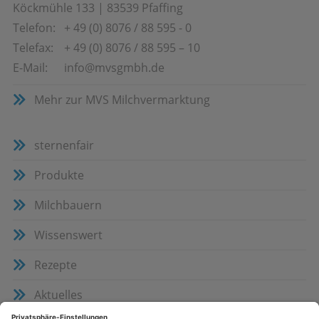
Köckmühle 133
|
83539
Pfaffing
Telefon:
+ 49 (0) 8076 / 88 595 - 0
Telefax:
+ 49 (0) 8076 / 88 595 – 10
E-Mail:
info@mvsgmbh.de
Mehr zur MVS Milchvermarktung
sternenfair
Produkte
Milchbauern
Wissens­wert
Rezepte
Aktuelles