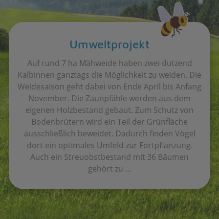
Umweltprojekt
Auf rund 7 ha Mähweide haben zwei dutzend
Kalbinnen ganztags die Möglichkeit zu weiden. Die
Weidesaison geht dabei von Ende April bis Anfang
November. Die Zaunpfähle werden aus dem
eigenen Holzbestand gebaut. Zum Schutz von
Bodenbrütern wird ein Teil der Grünfläche
ausschließlich beweidet. Dadurch finden Vögel
dort ein optimales Umfeld zur Fortpflanzung.
Auch ein Streuobstbestand mit 36 Bäumen
gehört zu …