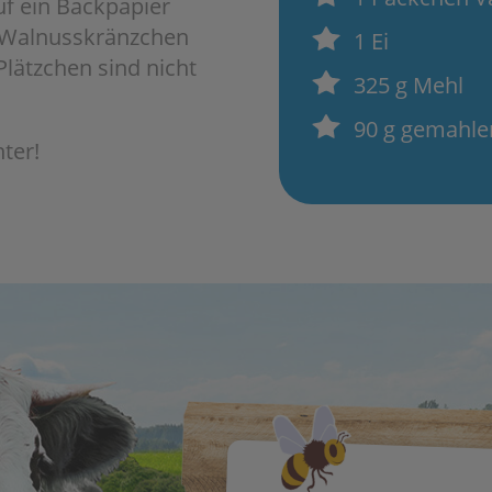
uf ein Backpapier
e Walnusskränzchen
1 Ei
lätzchen sind nicht
325 g Mehl
90 g gemahle
ter!