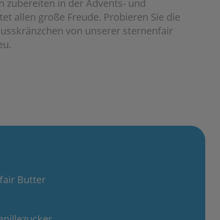
 zubereiten in der Advents- und
et allen große Freude. Probieren Sie die
sskränzchen von unserer sternenfair
eu.
fair Butter
nillezucker