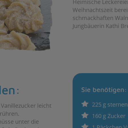
Heimische Leckereien
Weihnachtszeit bereit
schmackhaften Walnu
Jungbäuerin Kathi Br
len:
Sie benötigen:
225 g sternen
Vanillezucker leicht
rühren.
160 g Zucker
üsse unter die
1 Päckchen Va